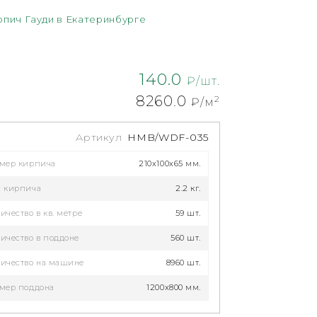
рпич Гауди в Екатеринбурге
140.0
₽/шт.
8260.0
2
₽/м
Артикул
HMB/WDF-035
змер кирпича
210x100x65 мм.
с кирпича
2.2 кг.
ичество в кв. метре
59 шт.
ичество в поддоне
560 шт.
ичество на машине
8960 шт.
мер поддона
1200х800 мм.