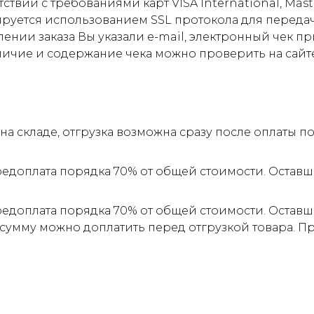
ствии с требованиями карт VISA International, Mas
ируется использованием SSL протокола для пере
ии заказа Вы указали e-mail, электронный чек прид
личие и содержание чека можно проверить на сайт
а складе, отгрузка возможна сразу после оплаты 
редоплата порядка 70% от общей стоимости. Оставш
редоплата порядка 70% от общей стоимости. Оставш
 сумму можно доплатить перед отгрузкой товара. 