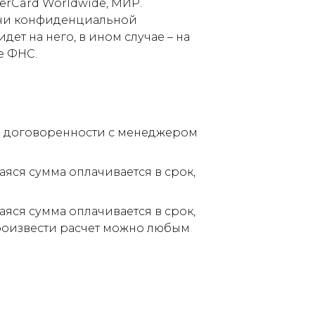
terCard Worldwide, МИР.
дачи конфиденциальной
ет на него, в ином случае – на
е ФНС.
по договоренности с менеджером
аяся сумма оплачивается в срок,
аяся сумма оплачивается в срок,
Произвести расчет можно любым