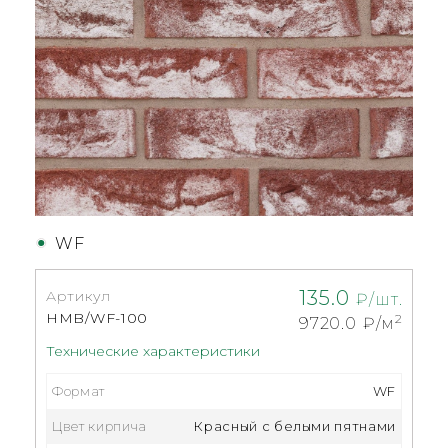
WF
135.0
Артикул
₽/шт.
HMB/WF-100
2
9720.0
₽/м
Технические характеристики
Формат
WF
Цвет кирпича
Красный с белыми пятнами