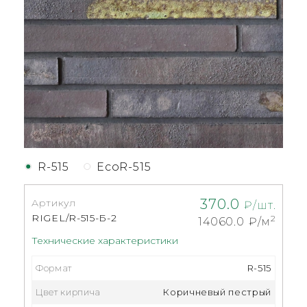
R-515
EcoR-515
370.0
Артикул
₽/шт.
RIGEL/R-515-Б-2
2
14060.0
₽/м
Технические характеристики
Формат
R-515
Цвет кирпича
Коричневый пестрый