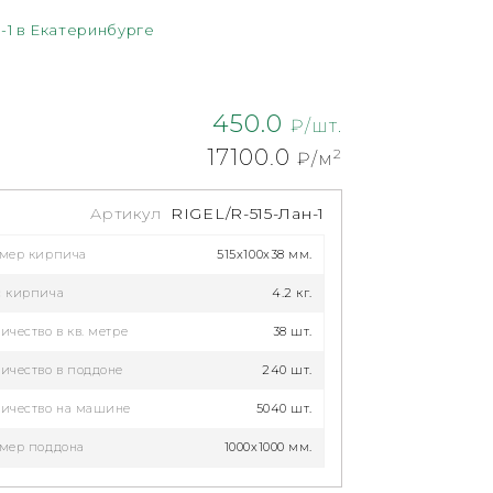
-1 в Екатеринбурге
450.0
₽/шт.
17100.0
2
₽/м
Артикул
RIGEL/R-515-Лан-1
змер кирпича
515x100x38 мм.
с кирпича
4.2 кг.
ичество в кв. метре
38 шт.
ичество в поддоне
240 шт.
ичество на машине
5040 шт.
мер поддона
1000х1000 мм.