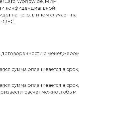
terCard Worldwide, МИР.
дачи конфиденциальной
ет на него, в ином случае – на
е ФНС.
по договоренности с менеджером
аяся сумма оплачивается в срок,
аяся сумма оплачивается в срок,
Произвести расчет можно любым