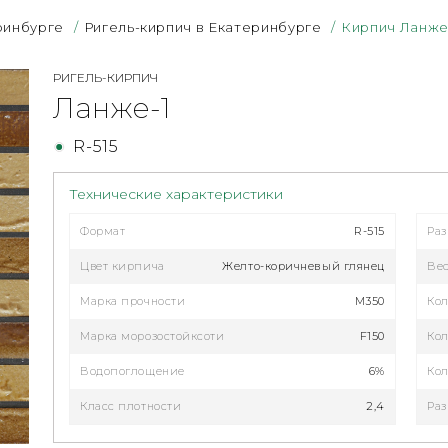
ринбурге
/
Ригель-кирпич в Екатеринбурге
/
Кирпич Ланже
РИГЕЛЬ-КИРПИЧ
Ланже-1
R-515
Технические характеристики
Формат
R-515
Ра
Цвет кирпича
Желто-коричневый глянец
Ве
Марка прочности
M350
Кол
Марка морозостойксоти
F150
Кол
Водопоглощение
6%
Кол
Класс плотности
2,4
Раз