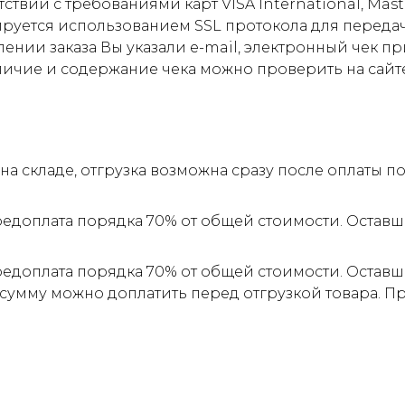
ствии с требованиями карт VISA International, Mas
ируется использованием SSL протокола для пере
ии заказа Вы указали e-mail, электронный чек прид
личие и содержание чека можно проверить на сайт
а складе, отгрузка возможна сразу после оплаты 
редоплата порядка 70% от общей стоимости. Оставш
редоплата порядка 70% от общей стоимости. Оставш
 сумму можно доплатить перед отгрузкой товара. 