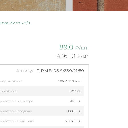
итка Исеть-5/9
89.0
₽/шт.
4361.0
2
₽/м
Артикул
TIPMB-05-9/330/21/50
змер кирпича
330x21x50 мм.
с кирпича
0.97 кг.
ичество в кв. метре
49 шт.
ичество в поддоне
1008 шт.
ичество на машине
20160 шт.