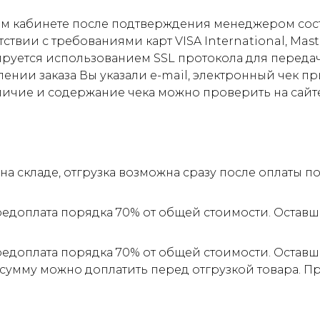
м кабинете после подтверждения менеджером соста
ствии с требованиями карт VISA International, Mas
ируется использованием SSL протокола для пере
ии заказа Вы указали e-mail, электронный чек прид
личие и содержание чека можно проверить на сайт
а складе, отгрузка возможна сразу после оплаты 
редоплата порядка 70% от общей стоимости. Оставш
редоплата порядка 70% от общей стоимости. Оставш
 сумму можно доплатить перед отгрузкой товара. 