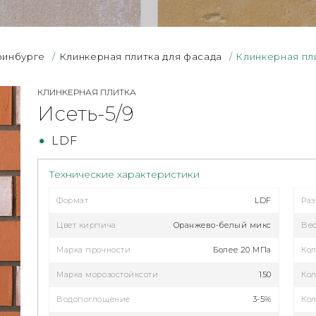
ринбурге
/
Клинкерная плитка для фасада
/
Клинкерная пл
КЛИНКЕРНАЯ ПЛИТКА
Исеть-5/9
LDF
Технические характеристики
Формат
LDF
Ра
Цвет кирпича
Оранжево-белый микс
Ве
Марка прочности
Более 20 МПа
Кол
Марка морозостойксоти
150
Кол
Водопоглощение
3-5%
Кол