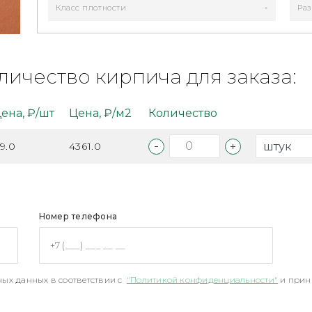
Класс плотности
-
Раз
личество кирпича для заказа:
ена, ₽/шт
Цена, ₽/м2
Количество
9.0
4361.0
Номер телефона
ых данных в соответствии с
"Политикой конфиденциальности"
и прин