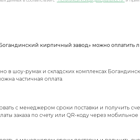
ых данных в соответствии с
"Политикой конфиденциальности"
и прин
Богандинский кирпичный завод» можно оплатить л
о в шоу-румах и складских комплексах Богандинск
можна частичная оплата.
овать с менеджером сроки поставки и получить сч
латы заказа по счету или QR-коду через мобильно