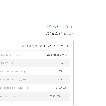
148.0
₽/шт.
7844.0
2
₽/м
Артикул
MB-1/2-295-85-50
змер кирпича
295x85x50 мм.
с кирпича
2.35 кг.
ичество в кв. метре
53 шт.
ичество в поддоне
510 шт.
ичество на машине
8160 шт.
мер поддона
900x900 мм.