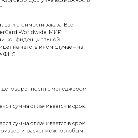
т-договор. Доступна возможность
а.
ва и стоимости заказа. Все
terCard Worldwide, МИР.
дачи конфиденциальной
ет на него, в ином случае – на
е ФНС.
по договоренности с менеджером
аяся сумма оплачивается в срок,
аяся сумма оплачивается в срок,
Произвести расчет можно любым