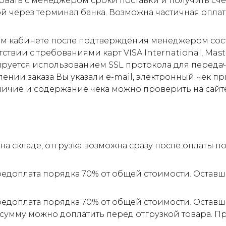
овать с менеджером сроки поставки и получить сче
ой через терминал банка. Возможна частичная оплат
м кабинете после подтверждения менеджером соста
ствии с требованиями карт VISA International, Mas
ируется использованием SSL протокола для пере
ии заказа Вы указали e-mail, электронный чек прид
личие и содержание чека можно проверить на сайт
а складе, отгрузка возможна сразу после оплаты 
редоплата порядка 70% от общей стоимости. Оставш
редоплата порядка 70% от общей стоимости. Оставш
 сумму можно доплатить перед отгрузкой товара. 