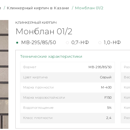
и
/
Клинкерный кирпич в Казани
/
Монблан 01/2
КЛИНКЕРНЫЙ КИРПИЧ
Монблан 01/2
MB-295/85/50
0,7-НФ
1,0-НФ
Технические характеристики
Формат
MB-295/85/50
Ра
Цвет кирпича
Серый
Ве
Марка прочности
М-400
Кол
Марка морозостойксоти
F150
Кол
Водопоглощение
5%
Кол
Класс плотности
2,4
Раз