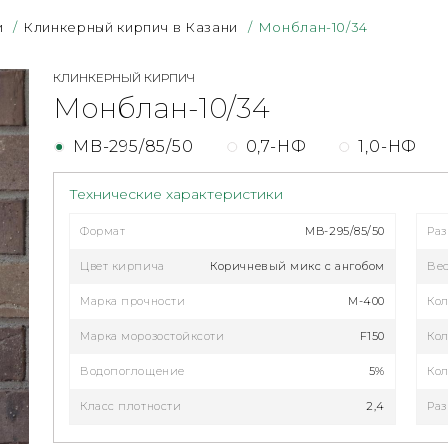
и
/
Клинкерный кирпич в Казани
/
Монблан-10/34
КЛИНКЕРНЫЙ КИРПИЧ
Монблан-10/34
MB-295/85/50
0,7-НФ
1,0-НФ
Технические характеристики
Формат
MB-295/85/50
Ра
Цвет кирпича
Коричневый микс с ангобом
Ве
Марка прочности
М-400
Кол
Марка морозостойксоти
F150
Кол
Водопоглощение
5%
Кол
Класс плотности
2,4
Раз