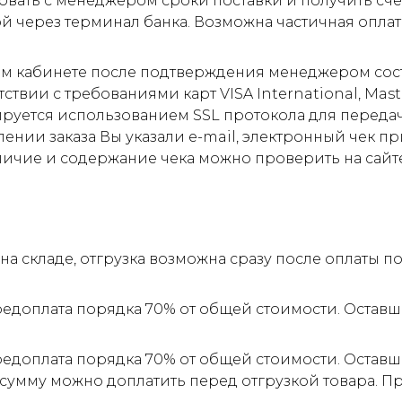
овать с менеджером сроки поставки и получить сче
ой через терминал банка. Возможна частичная оплат
м кабинете после подтверждения менеджером соста
ствии с требованиями карт VISA International, Mas
ируется использованием SSL протокола для пере
ии заказа Вы указали e-mail, электронный чек прид
личие и содержание чека можно проверить на сайт
а складе, отгрузка возможна сразу после оплаты 
редоплата порядка 70% от общей стоимости. Оставш
редоплата порядка 70% от общей стоимости. Оставш
 сумму можно доплатить перед отгрузкой товара. 