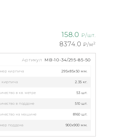
158.0
₽/шт.
8374.0
2
₽/м
Артикул
MB-10-34/295-85-50
змер кирпича
295x85x50 мм.
с кирпича
2.35 кг.
ичество в кв. метре
53 шт.
ичество в поддоне
510 шт.
ичество на машине
8160 шт.
мер поддона
900x900 мм.