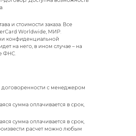
т-договор. Доступна возможность
а.
ва и стоимости заказа. Все
terCard Worldwide, МИР.
дачи конфиденциальной
ет на него, в ином случае – на
е ФНС.
по договоренности с менеджером
аяся сумма оплачивается в срок,
аяся сумма оплачивается в срок,
Произвести расчет можно любым