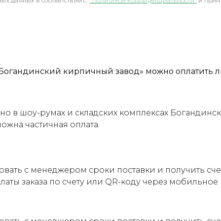
ых данных в соответствии с
"Политикой конфиденциальности"
и прин
Богандинский кирпичный завод» можно оплатить л
о в шоу-румах и складских комплексах Богандинск
можна частичная оплата.
овать с менеджером сроки поставки и получить сч
латы заказа по счету или QR-коду через мобильно