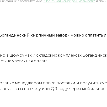
ых данных в соответствии с
"Политикой конфиденциальности"
и прин
Богандинский кирпичный завод» можно оплатить л
о в шоу-румах и складских комплексах Богандинск
можна частичная оплата.
овать с менеджером сроки поставки и получить сч
латы заказа по счету или QR-коду через мобильно