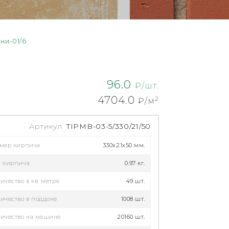
ни-01/6
96.0
₽/шт.
4704.0
2
₽/м
Артикул
TIPMB-03-5/330/21/50
змер кирпича
330x21x50 мм.
с кирпича
0.97 кг.
ичество в кв. метре
49 шт.
ичество в поддоне
1008 шт.
ичество на машине
20160 шт.