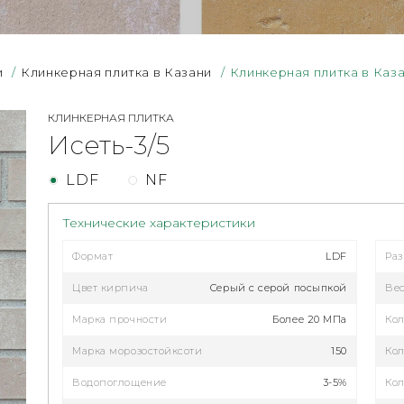
и
/
Клинкерная плитка в Казани
/
Клинкерная плитка в Каза
КЛИНКЕРНАЯ ПЛИТКА
Исеть-3/5
LDF
NF
Технические характеристики
Формат
LDF
Ра
Цвет кирпича
Серый c серой посыпкой
Ве
Марка прочности
Более 20 МПа
Кол
Марка морозостойксоти
150
Кол
Водопоглощение
3-5%
Кол