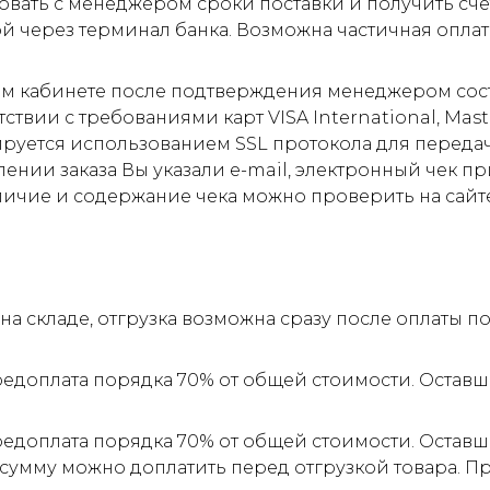
овать с менеджером сроки поставки и получить сче
ой через терминал банка. Возможна частичная оплат
м кабинете после подтверждения менеджером соста
ствии с требованиями карт VISA International, Mas
ируется использованием SSL протокола для пере
ии заказа Вы указали e-mail, электронный чек прид
личие и содержание чека можно проверить на сайт
а складе, отгрузка возможна сразу после оплаты 
редоплата порядка 70% от общей стоимости. Оставш
редоплата порядка 70% от общей стоимости. Оставш
 сумму можно доплатить перед отгрузкой товара. 