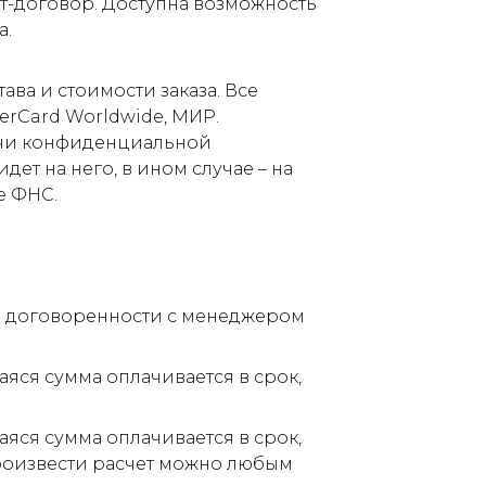
т-договор. Доступна возможность
а.
ва и стоимости заказа. Все
terCard Worldwide, МИР.
дачи конфиденциальной
ет на него, в ином случае – на
е ФНС.
по договоренности с менеджером
аяся сумма оплачивается в срок,
аяся сумма оплачивается в срок,
Произвести расчет можно любым