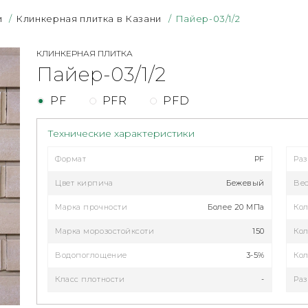
и
/
Клинкерная плитка в Казани
/
Пайер-03/1/2
КЛИНКЕРНАЯ ПЛИТКА
Пайер-03/1/2
PF
PFR
PFD
Технические характеристики
Формат
PF
Ра
Цвет кирпича
Бежевый
Ве
Марка прочности
Более 20 МПа
Кол
Марка морозостойксоти
150
Кол
Водопоглощение
3-5%
Кол
Класс плотности
-
Раз