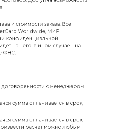
т-договор. Доступна возможность
а.
ва и стоимости заказа. Все
terCard Worldwide, МИР.
дачи конфиденциальной
ет на него, в ином случае – на
е ФНС.
по договоренности с менеджером
аяся сумма оплачивается в срок,
аяся сумма оплачивается в срок,
Произвести расчет можно любым