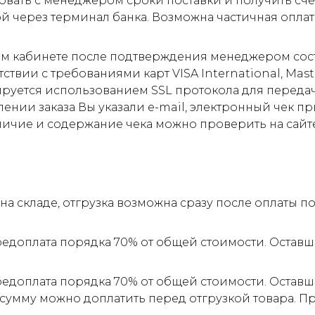
овать с менеджером сроки поставки и получить сче
ой через терминал банка. Возможна частичная оплат
м кабинете после подтверждения менеджером соста
ствии с требованиями карт VISA International, Mas
ируется использованием SSL протокола для пере
ии заказа Вы указали e-mail, электронный чек прид
личие и содержание чека можно проверить на сайт
а складе, отгрузка возможна сразу после оплаты 
редоплата порядка 70% от общей стоимости. Оставш
редоплата порядка 70% от общей стоимости. Оставш
 сумму можно доплатить перед отгрузкой товара. 