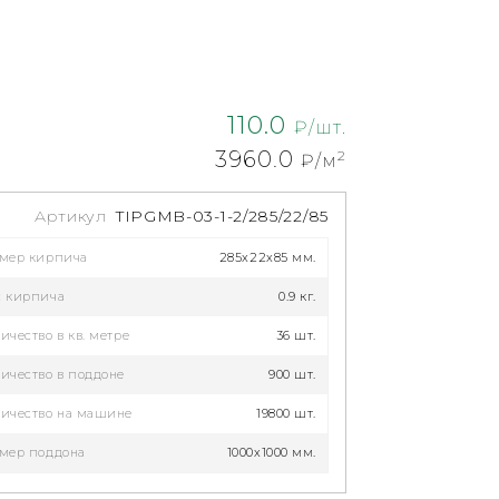
110.0
₽/шт.
3960.0
2
₽/м
Артикул
TIPGMB-03-1-2/285/22/85
змер кирпича
285x22x85 мм.
с кирпича
0.9 кг.
ичество в кв. метре
36 шт.
ичество в поддоне
900 шт.
ичество на машине
19800 шт.
мер поддона
1000х1000 мм.