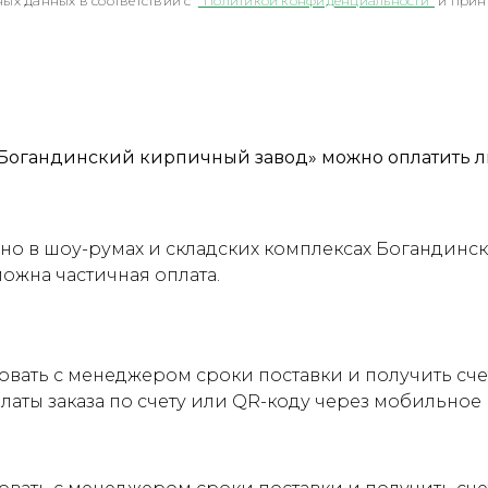
ых данных в соответствии с
"Политикой конфиденциальности"
и прин
Богандинский кирпичный завод» можно оплатить л
о в шоу-румах и складских комплексах Богандинск
можна частичная оплата.
овать с менеджером сроки поставки и получить сч
латы заказа по счету или QR-коду через мобильно