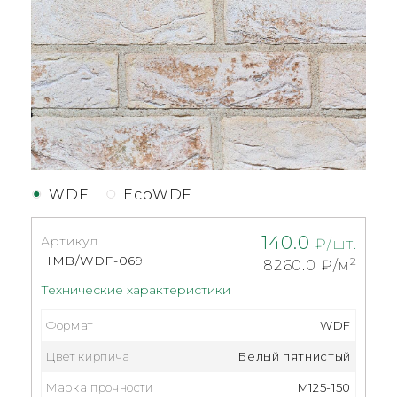
WDF
EcoWDF
140.0
Артикул
₽/шт.
HMB/WDF-069
2
8260.0
₽/м
Технические характеристики
Формат
WDF
Цвет кирпича
Белый пятнистый
Марка прочности
M125-150