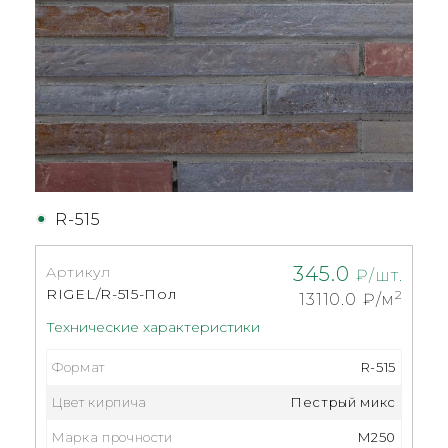
R-515
345.0
Артикул
₽/шт.
RIGEL/R-515-Пол
2
13110.0
₽/м
Технические характеристики
Формат
R-515
Цвет кирпича
Пестрый микс
Марка прочности
M250