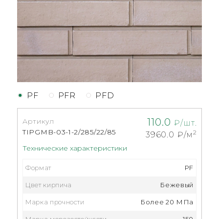
PF
PFR
PFD
110.0
Артикул
₽/шт.
TIPGMB-03-1-2/285/22/85
2
3960.0
₽/м
Технические характеристики
Формат
PF
Цвет кирпича
Бежевый
Марка прочности
Более 20 МПа
Марка морозостойксоти
150