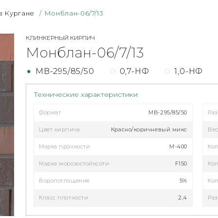
в Кургане
/
Монблан-06/7/13
КЛИНКЕРНЫЙ КИРПИЧ
Монблан-06/7/13
MB-295/85/50
0,7-НФ
1,0-НФ
Технические характеристики
Формат
MB-295/85/50
Ра
Цвет кирпича
Красно/коричневый микс
Ве
Марка прочности
М-400
Кол
Марка морозостойксоти
F150
Кол
Водопоглощение
5%
Кол
Класс плотности
2,4
Раз