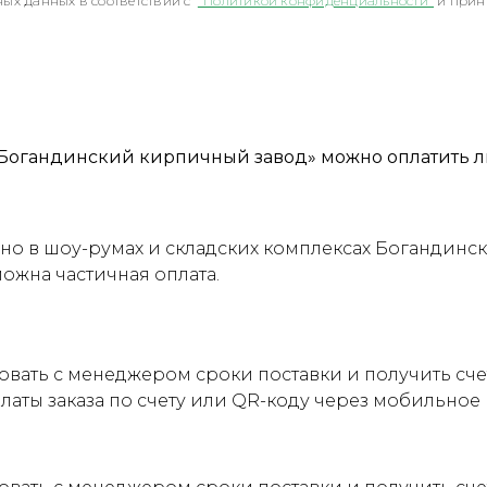
ых данных в соответствии с
"Политикой конфиденциальности"
и прин
Богандинский кирпичный завод» можно оплатить л
о в шоу-румах и складских комплексах Богандинск
можна частичная оплата.
овать с менеджером сроки поставки и получить сч
латы заказа по счету или QR-коду через мобильно