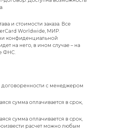
т-договор. Доступна возможность
а.
ва и стоимости заказа. Все
terCard Worldwide, МИР.
дачи конфиденциальной
ет на него, в ином случае – на
е ФНС.
по договоренности с менеджером
аяся сумма оплачивается в срок,
аяся сумма оплачивается в срок,
Произвести расчет можно любым