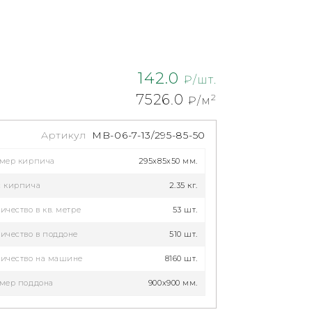
142.0
₽/шт.
7526.0
2
₽/м
Артикул
MB-06-7-13/295-85-50
змер кирпича
295x85x50 мм.
с кирпича
2.35 кг.
ичество в кв. метре
53 шт.
ичество в поддоне
510 шт.
ичество на машине
8160 шт.
мер поддона
900x900 мм.