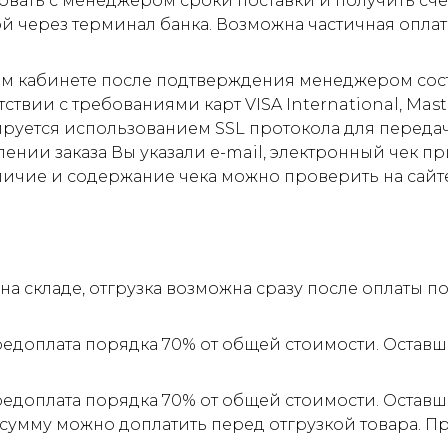
овать с менеджером сроки поставки и получить сче
ой через терминал банка. Возможна частичная оплат
м кабинете после подтверждения менеджером соста
ствии с требованиями карт VISA International, Mas
ируется использованием SSL протокола для пере
ии заказа Вы указали e-mail, электронный чек прид
личие и содержание чека можно проверить на сайт
а складе, отгрузка возможна сразу после оплаты 
редоплата порядка 70% от общей стоимости. Оставш
редоплата порядка 70% от общей стоимости. Оставш
 сумму можно доплатить перед отгрузкой товара. 