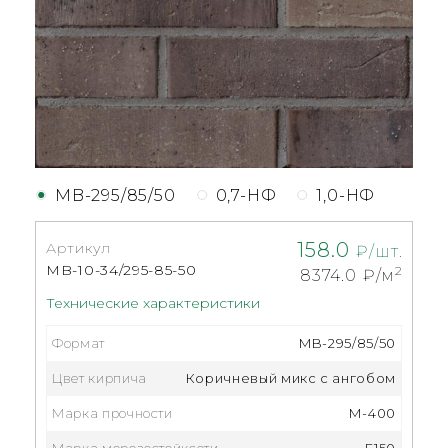
MB-295/85/50
0,7-НФ
1,0-НФ
158.0
Артикул
₽/шт.
MB-10-34/295-85-50
2
8374.0
₽/м
Технические характеристики
Формат
MB-295/85/50
Цвет кирпича
Коричневый микс с ангобом
Марка прочности
М-400
Марка морозостойксоти
F150