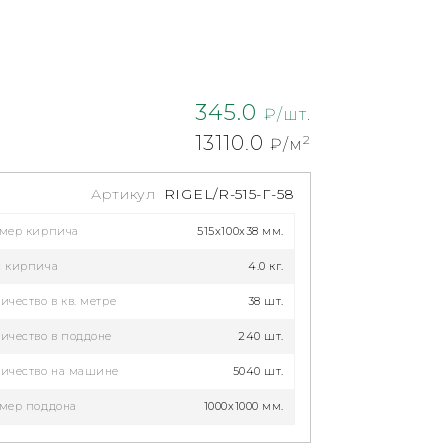
345.0
₽/шт.
13110.0
2
₽/м
Артикул
RIGEL/R-515-Г-58
змер кирпича
515x100x38 мм.
с кирпича
4.0 кг.
ичество в кв. метре
38 шт.
ичество в поддоне
240 шт.
ичество на машине
5040 шт.
мер поддона
1000х1000 мм.