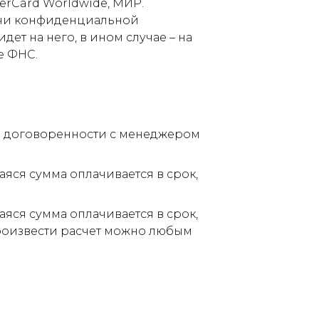
terCard Worldwide, МИР.
дачи конфиденциальной
ет на него, в ином случае – на
е ФНС.
по договоренности с менеджером
аяся сумма оплачивается в срок,
аяся сумма оплачивается в срок,
Произвести расчет можно любым