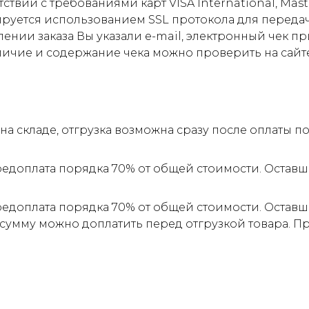
ствии с требованиями карт VISA International, Mas
ируется использованием SSL протокола для пере
ии заказа Вы указали e-mail, электронный чек прид
личие и содержание чека можно проверить на сайт
а складе, отгрузка возможна сразу после оплаты 
редоплата порядка 70% от общей стоимости. Оставш
редоплата порядка 70% от общей стоимости. Оставш
 сумму можно доплатить перед отгрузкой товара. 