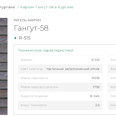
 Кургане
/
Кирпич Гангут-58 в Кургане
РИГЕЛЬ-КИРПИЧ
Гангут-58
R-515
Технические характеристики
Формат
R-515
Ра
Цвет кирпича
Частичный металлический отлив
Ве
Марка прочности
M250
Кол
Марка морозостойксоти
F150
Кол
Водопоглощение
12-14%
Кол
Класс плотности
2,0
Раз