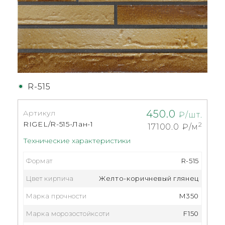
R-515
450.0
Артикул
₽/шт.
RIGEL/R-515-Лан-1
2
17100.0
₽/м
Технические характеристики
Формат
R-515
Цвет кирпича
Желто-коричневый глянец
Марка прочности
M350
Марка морозостойксоти
F150