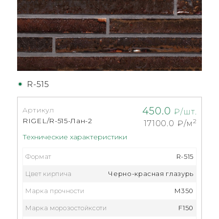
R-515
450.0
Артикул
₽/шт.
RIGEL/R-515-Лан-2
2
17100.0
₽/м
Технические характеристики
Формат
R-515
Цвет кирпича
Черно-красная глазурь
Марка прочности
M350
Марка морозостойксоти
F150