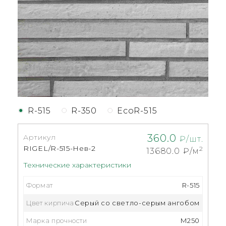
R-515
R-350
EcoR-515
360.0
Артикул
₽/шт.
RIGEL/R-515-Нев-2
2
13680.0
₽/м
Технические характеристики
Формат
R-515
Цвет кирпича
Серый со светло-серым ангобом
Марка прочности
M250