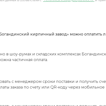
ых данных в соответствии с
"Политикой конфиденциальности"
и прин
Богандинский кирпичный завод» можно оплатить л
о в шоу-румах и складских комплексах Богандинск
можна частичная оплата.
овать с менеджером сроки поставки и получить сч
латы заказа по счету или QR-коду через мобильно