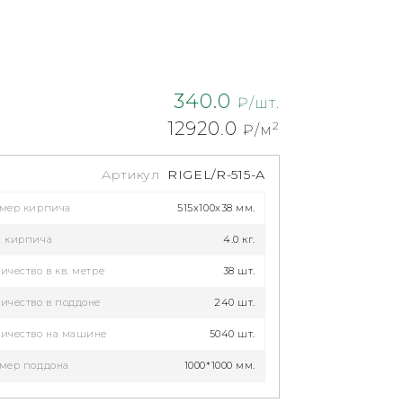
340.0
₽/шт.
12920.0
2
₽/м
Артикул
RIGEL/R-515-А
змер кирпича
515x100x38 мм.
с кирпича
4.0 кг.
ичество в кв. метре
38 шт.
ичество в поддоне
240 шт.
ичество на машине
5040 шт.
мер поддона
1000*1000 мм.