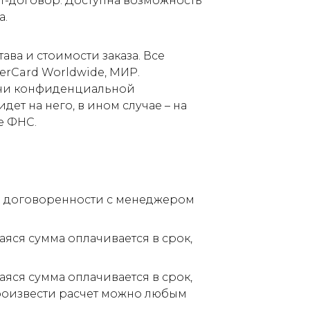
т-договор. Доступна возможность
а.
ва и стоимости заказа. Все
terCard Worldwide, МИР.
дачи конфиденциальной
ет на него, в ином случае – на
е ФНС.
по договоренности с менеджером
аяся сумма оплачивается в срок,
аяся сумма оплачивается в срок,
Произвести расчет можно любым