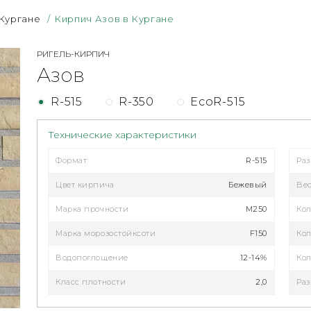
 Кургане
/
Кирпич Азов в Кургане
РИГЕЛЬ-КИРПИЧ
Азов
R-515
R-350
EcoR-515
Технические характеристики
Формат
R-515
Ра
Цвет кирпича
Бежевый
Ве
Марка прочности
M250
Кол
Марка морозостойксоти
F150
Кол
Водопоглощение
12-14%
Кол
Класс плотности
2,0
Раз