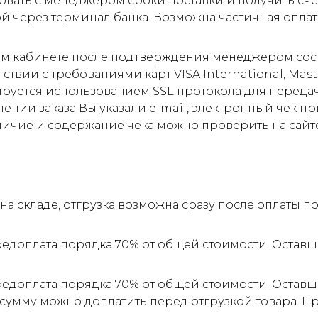
овать с менеджером сроки поставки и получить сче
ой через терминал банка. Возможна частичная оплат
м кабинете после подтверждения менеджером соста
ствии с требованиями карт VISA International, Mas
ируется использованием SSL протокола для пере
ии заказа Вы указали e-mail, электронный чек прид
личие и содержание чека можно проверить на сайт
а складе, отгрузка возможна сразу после оплаты 
редоплата порядка 70% от общей стоимости. Оставш
редоплата порядка 70% от общей стоимости. Оставш
 сумму можно доплатить перед отгрузкой товара. 