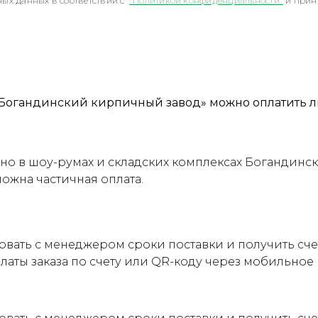
ых данных в соответствии с
"Политикой конфиденциальности"
и прин
Богандинский кирпичный завод» можно оплатить л
о в шоу-румах и складских комплексах Богандинск
можна частичная оплата.
овать с менеджером сроки поставки и получить сч
латы заказа по счету или QR-коду через мобильно