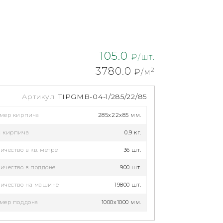
105.0
₽/шт.
3780.0
2
₽/м
Артикул
TIPGMB-04-1/285/22/85
змер кирпича
285x22x85 мм.
с кирпича
0.9 кг.
ичество в кв. метре
36 шт.
ичество в поддоне
900 шт.
ичество на машине
19800 шт.
мер поддона
1000х1000 мм.