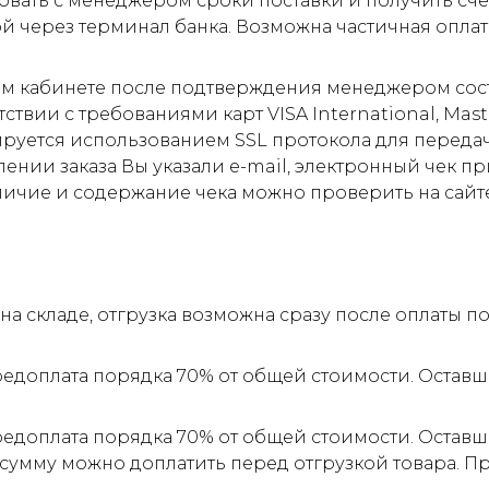
овать с менеджером сроки поставки и получить сче
ой через терминал банка. Возможна частичная оплат
м кабинете после подтверждения менеджером соста
ствии с требованиями карт VISA International, Mas
ируется использованием SSL протокола для пере
ии заказа Вы указали e-mail, электронный чек прид
личие и содержание чека можно проверить на сайт
а складе, отгрузка возможна сразу после оплаты 
редоплата порядка 70% от общей стоимости. Оставш
редоплата порядка 70% от общей стоимости. Оставш
 сумму можно доплатить перед отгрузкой товара. 