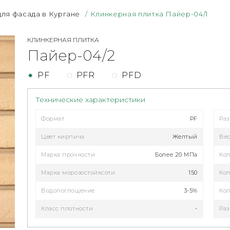
для фасада в Кургане
/
Клинкерная плитка Пайер-04/1
КЛИНКЕРНАЯ ПЛИТКА
Пайер-04/2
PF
PFR
PFD
Технические характеристики
Формат
PF
Ра
Цвет кирпича
Желтый
Ве
Марка прочности
Более 20 МПа
Кол
Марка морозостойксоти
150
Кол
Водопоглощение
3-5%
Кол
Класс плотности
-
Раз