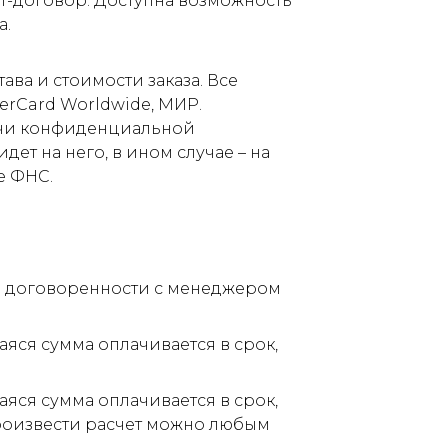
т-договор. Доступна возможность
а.
ва и стоимости заказа. Все
terCard Worldwide, МИР.
дачи конфиденциальной
ет на него, в ином случае – на
е ФНС.
по договоренности с менеджером
аяся сумма оплачивается в срок,
аяся сумма оплачивается в срок,
Произвести расчет можно любым