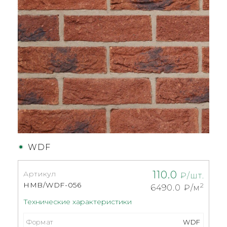
WDF
110.0
Артикул
₽/шт.
HMB/WDF-056
2
6490.0
₽/м
Технические характеристики
Формат
WDF