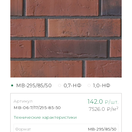
MB-295/85/50
0,7-НФ
1,0-НФ
142.0
Артикул
₽/шт.
MB-06-7/17/295-85-50
2
7526.0
₽/м
Технические характеристики
Формат
MB-295/85/50