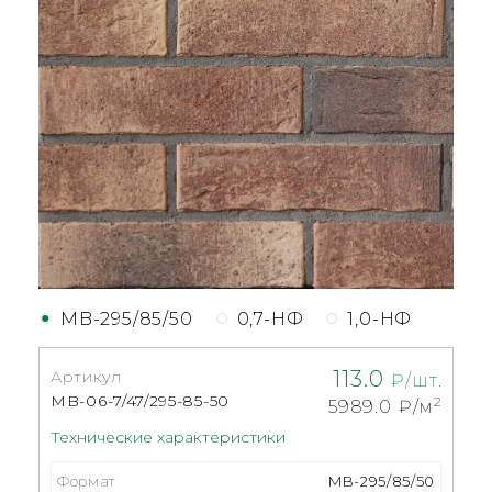
MB-295/85/50
0,7-НФ
1,0-НФ
113.0
Артикул
₽/шт.
MB-06-7/47/295-85-50
2
5989.0
₽/м
Технические характеристики
Формат
MB-295/85/50