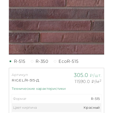
R-515
R-350
EcoR-515
305.0
Артикул
₽/шт.
RIGEL/R-515-Д
2
11590.0
₽/м
Технические характеристики
Формат
R-515
Цвет кирпича
Красный