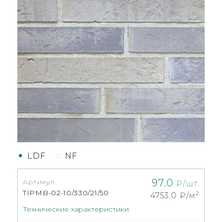
LDF
NF
97.0
Артикул
₽/шт.
TIPMB-02-10/330/21/50
2
4753.0
₽/м
Технические характеристики