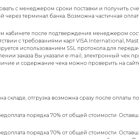
овать с менеджером сроки поставки и получить сче
ой через терминал банка. Возможна частичная оплат
м кабинете после подтверждения менеджером соста
ствии с требованиями карт VISA International, Mas
ируется использованием SSL протокола для пере
ии заказа Вы указали e-mail, электронный чек прид
личие и содержание чека можно проверить на сайт
а складе, отгрузка возможна сразу после оплаты 
редоплата порядка 70% от общей стоимости. Оставш
редоплата порядка 70% от общей стоимости. Оставш