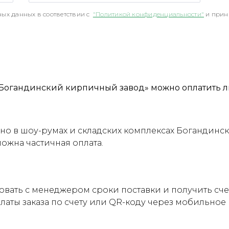
ых данных в соответствии с
"Политикой конфиденциальности"
и прин
Богандинский кирпичный завод» можно оплатить л
о в шоу-румах и складских комплексах Богандинск
можна частичная оплата.
овать с менеджером сроки поставки и получить сч
латы заказа по счету или QR-коду через мобильно