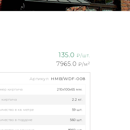
135.0
₽/шт.
7965.0
2
₽/м
Артикул
HMB/WDF-008
змер кирпича
210x100x65 мм.
с кирпича
2.2 кг.
ичество в кв. метре
59 шт.
ичество в поддоне
560 шт.