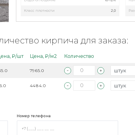
Водопоглощение
10-12%
Кол
Класс плотности
2,0
Раз
личество кирпича для заказа:
ена, ₽/шт
Цена, ₽/м2
Количество
35.0
7965.0
6.0
4484.0
Номер телефона