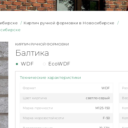
сибирске
/
Кирпич ручной формовки в Новосибирске
/
осибирске
КИРПИЧ РУЧНОЙ ФОРМОВКИ
Балтика
WDF
EcoWDF
Технические характеристики
Формат
WDF
Ра
Цвет кирпича
светло-серый
Ве
Марка прочности
М125-150
Кол
Марка морозостойксоти
F-50
Кол