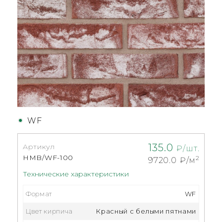
WF
135.0
Артикул
₽/шт.
HMB/WF-100
2
9720.0
₽/м
Технические характеристики
Формат
WF
Цвет кирпича
Красный с белыми пятнами