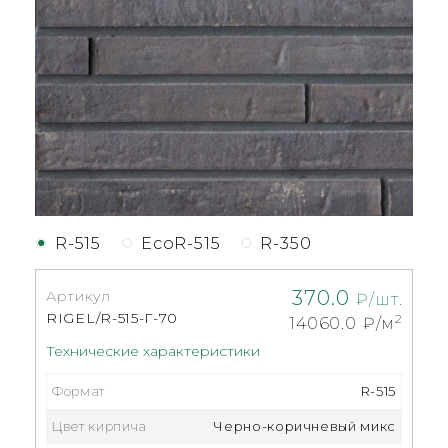
R-515
EcoR-515
R-350
370.0
Артикул
₽/шт.
RIGEL/R-515-Г-70
2
14060.0
₽/м
Технические характеристики
Формат
R-515
Цвет кирпича
Черно-коричневый микс