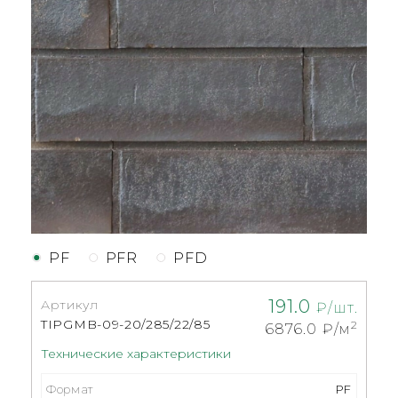
PF
PFR
PFD
191.0
Артикул
₽/шт.
TIPGMB-09-20/285/22/85
2
6876.0
₽/м
Технические характеристики
Формат
PF