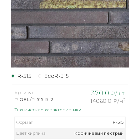
R-515
EcoR-515
370.0
Артикул
₽/шт.
RIGEL/R-515-Б-2
2
14060.0
₽/м
Технические характеристики
Формат
R-515
Цвет кирпича
Коричневый пестрый