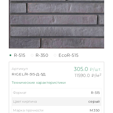
R-515
R-350
EcoR-515
305.0
Артикул
₽/шт.
RIGEL/R-515-Д-5Д
2
11590.0
₽/м
Технические характеристики
Формат
R-515
Цвет кирпича
серый
Марка прочности
М350