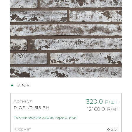
R-515
320.0
Артикул
₽/шт.
RIGEL/R-515-ВН
2
12160.0
₽/м
Технические характеристики
Формат
R-515