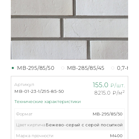
MB-295/85/50
MB-285/85/45
0,7-НФ
155.0
Артикул
₽/шт.
MB-01-23-1/295-85-50
2
8215.0
₽/м
Технические характеристики
Формат
MB-295/85/50
Цвет кирпича
Бежево-серый с серой посыпкой
Марка прочности
M400