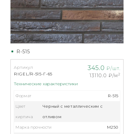
R-515
345.0
Артикул
₽/шт.
RIGEL/R-515-Г-65
2
13110.0
₽/м
Технические характеристики
Формат
R-515
Цвет
Черный с металлическим с
кирпича
отливом
Марка прочности
M250