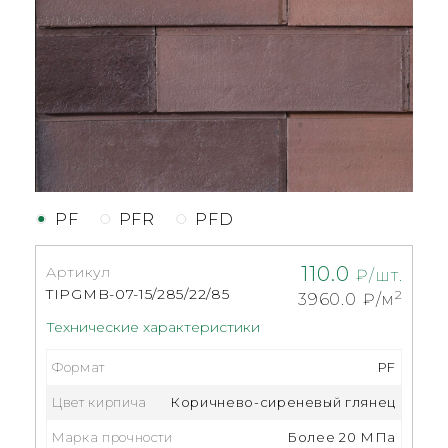
PF
PFR
PFD
110.0
Артикул
₽/шт.
TIPGMB-07-15/285/22/85
2
3960.0
₽/м
Технические характеристики
Формат
PF
Цвет кирпича
Коричнево-сиреневый глянец
Марка прочности
Более 20 МПа