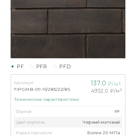
PF
PFR
PFD
137.0
Артикул
₽/шт.
TIPGMB-09-15/285/22/85
2
4932.0
₽/м
Технические характеристики
Формат
PF
Цвет кирпича
Черный матовый
Марка прочности
Более 20 МПа