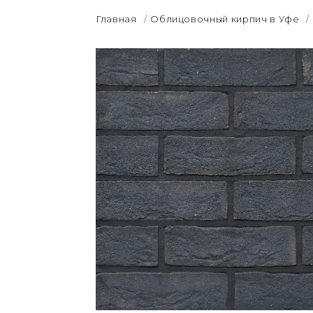
Главная
/
Облицовочный кирпич в Уфе
/