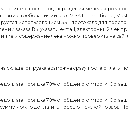
м кабинете после подтверждения менеджером соста
ствии с требованиями карт VISA International, Mas
ируется использованием SSL протокола для пере
ии заказа Вы указали e-mail, электронный чек прид
личие и содержание чека можно проверить на сайт
а складе, отгрузка возможна сразу после оплаты 
редоплата порядка 70% от общей стоимости. Оставш
редоплата порядка 70% от общей стоимости. Оставш
 сумму можно доплатить перед отгрузкой товара. 