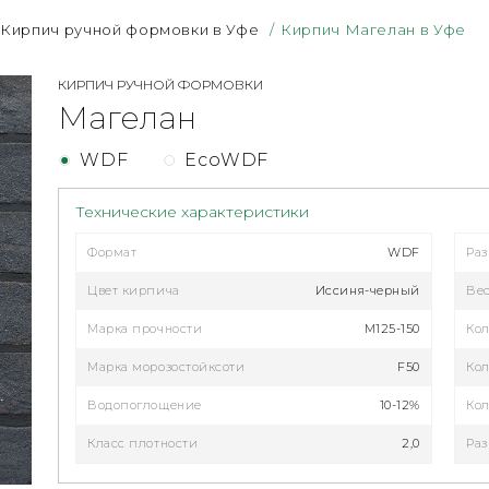
Кирпич ручной формовки в Уфе
/
Кирпич Магелан в Уфе
КИРПИЧ РУЧНОЙ ФОРМОВКИ
Магелан
WDF
EcoWDF
Технические характеристики
Формат
WDF
Ра
Цвет кирпича
Иссиня-черный
Ве
Марка прочности
М125-150
Кол
Марка морозостойксоти
F50
Кол
Водопоглощение
10-12%
Кол
Класс плотности
2,0
Раз