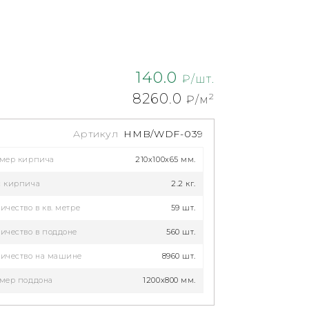
140.0
₽/шт.
8260.0
2
₽/м
Артикул
HMB/WDF-039
змер кирпича
210x100x65 мм.
с кирпича
2.2 кг.
ичество в кв. метре
59 шт.
ичество в поддоне
560 шт.
ичество на машине
8960 шт.
мер поддона
1200х800 мм.