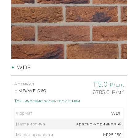
WDF
115.0
Артикул
₽/шт.
HMB/WF-060
2
6785.0
₽/м
Технические характеристики
Формат
WDF
Цвет кирпича
Красно-коричневый
Марка прочности
М125-150