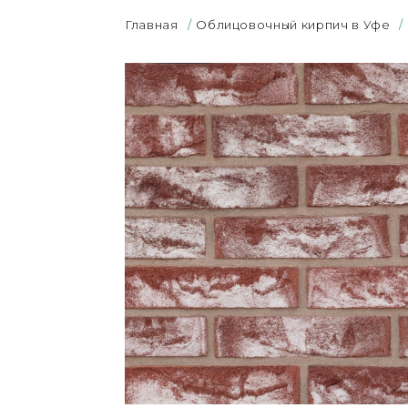
Главная
/
Облицовочный кирпич в Уфе
/