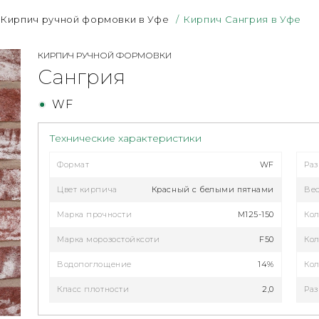
Кирпич ручной формовки в Уфе
/
Кирпич Сангрия в Уфе
КИРПИЧ РУЧНОЙ ФОРМОВКИ
Сангрия
WF
Технические характеристики
Формат
WF
Ра
Цвет кирпича
Красный с белыми пятнами
Ве
Марка прочности
M125-150
Кол
Марка морозостойксоти
F50
Кол
Водопоглощение
14%
Кол
Класс плотности
2,0
Раз