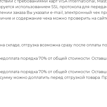
ствии с требованиями карт VISA International, Mas
ируется использованием SSL протокола для пере
ии заказа Вы указали e-mail, электронный чек прид
личие и содержание чека можно проверить на сайт
а складе, отгрузка возможна сразу после оплаты 
редоплата порядка 70% от общей стоимости. Оставш
редоплата порядка 70% от общей стоимости. Оставш
 сумму можно доплатить перед отгрузкой товара. 