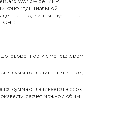
terCard Worldwide, МИР.
дачи конфиденциальной
ет на него, в ином случае – на
е ФНС.
по договоренности с менеджером
аяся сумма оплачивается в срок,
аяся сумма оплачивается в срок,
Произвести расчет можно любым