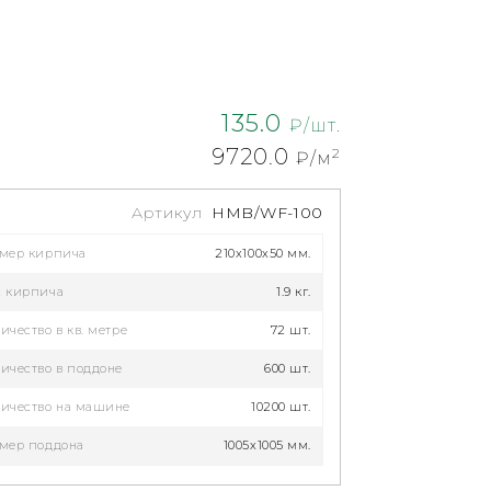
135.0
₽/шт.
9720.0
2
₽/м
Артикул
HMB/WF-100
змер кирпича
210x100x50 мм.
с кирпича
1.9 кг.
ичество в кв. метре
72 шт.
ичество в поддоне
600 шт.
ичество на машине
10200 шт.
мер поддона
1005х1005 мм.