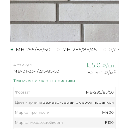
MB-295/85/50
MB-285/85/45
0,7-НФ
155.0
Артикул
₽/шт.
MB-01-23-1/295-85-50
2
8215.0
₽/м
Технические характеристики
Формат
MB-295/85/50
Цвет кирпича
Бежево-серый с серой посыпкой
Марка прочности
M400
Марка морозостойксоти
F150