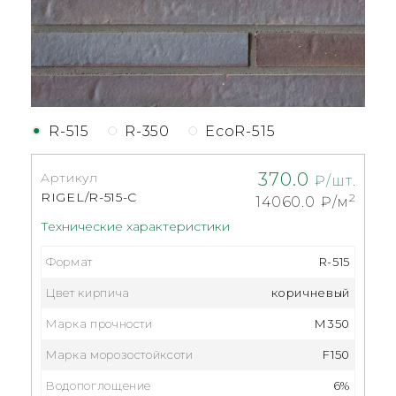
R-515
R-350
EcoR-515
370.0
Артикул
₽/шт.
RIGEL/R-515-С
2
14060.0
₽/м
Технические характеристики
Формат
R-515
Цвет кирпича
коричневый
Марка прочности
М350
Марка морозостойксоти
F150
Водопоглощение
6%