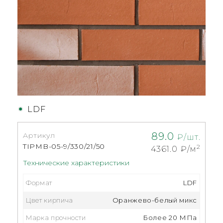
LDF
89.0
Артикул
₽/шт.
TIPMB-05-9/330/21/50
2
4361.0
₽/м
Технические характеристики
Формат
LDF
Цвет кирпича
Оранжево-белый микс
Марка прочности
Более 20 МПа