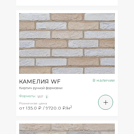
Москве можно непосредственно на заводе.
Ознакомиться с ассортиментом продукции можно
на сайте zaobkz.ru и в каталоге. Непосредственно
на заводе имеется шоу-рум с демокладками
кирпича. Кирпич можно заказать с доставкой.
В наличии
КАМЕЛИЯ WF
Кирпич ручной формовки
Форматы:
WF
Розничная цена
2
от 135.0 ₽ / 9720.0 ₽/м