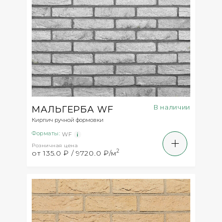
создания предмета интерьера.
И это далеко не полный список того, где
применяют сам кирпич ручной формовки.
От чего зависит цена на кирпич
ручной формовки?
От каких критериев зависит цена на кирпич
В наличии
МАЛЬГЕРБА WF
ручной формовки? Мастера выделяют несколько
Кирпич ручной формовки
основных пунктов для покупки. Стоимость данного
Форматы:
отделочного материала высока, и состоит она из:
WF
Розничная цена
2
от 135.0 ₽ / 9720.0 ₽/м
стоимости сырья. Для производства кирпича
применяется только высококачественное
сырье, которое проходит качественную
переработку и испытания.
стоимости технологий. Для производства