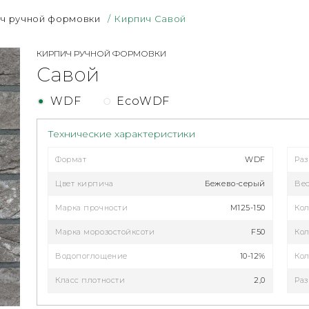
ч ручной формовки
/
Кирпич Савой
КИРПИЧ РУЧНОЙ ФОРМОВКИ
Савой
WDF
EcoWDF
Технические характеристики
Формат
WDF
Ра
Цвет кирпича
Бежево-серый
Ве
Марка прочности
М125-150
Кол
Марка морозостойксоти
F50
Кол
Водопоглощение
10-12%
Кол
Класс плотности
2,0
Раз