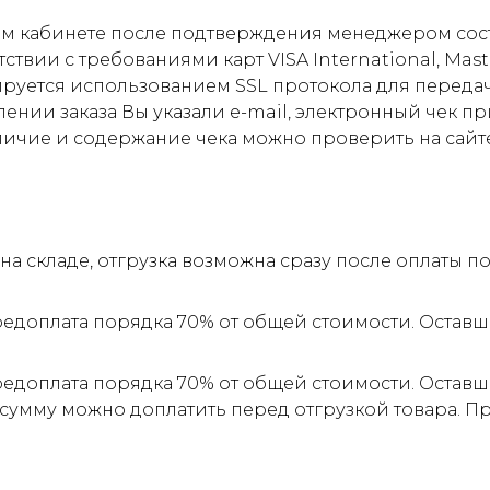
м кабинете после подтверждения менеджером соста
ствии с требованиями карт VISA International, Mas
ируется использованием SSL протокола для пере
ии заказа Вы указали e-mail, электронный чек прид
личие и содержание чека можно проверить на сайт
а складе, отгрузка возможна сразу после оплаты 
редоплата порядка 70% от общей стоимости. Оставш
редоплата порядка 70% от общей стоимости. Оставш
 сумму можно доплатить перед отгрузкой товара. 