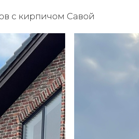
ов с кирпичом Савой