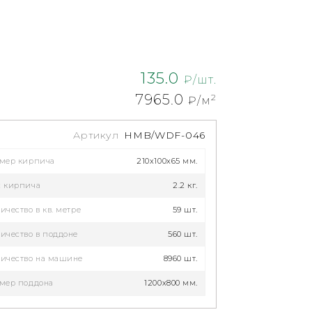
135.0
₽/шт.
7965.0
2
₽/м
Артикул
HMB/WDF-046
змер кирпича
210x100x65 мм.
с кирпича
2.2 кг.
ичество в кв. метре
59 шт.
ичество в поддоне
560 шт.
ичество на машине
8960 шт.
мер поддона
1200х800 мм.