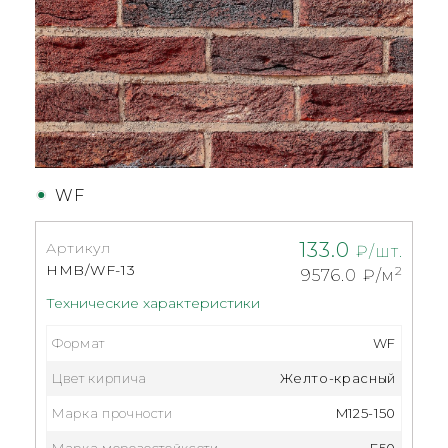
WF
133.0
Артикул
₽/шт.
HMB/WF-13
2
9576.0
₽/м
Технические характеристики
Формат
WF
Цвет кирпича
Желто-красный
Марка прочности
M125-150
Марка морозостойксоти
F50