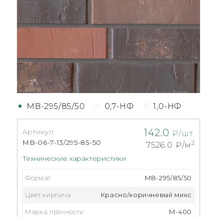
MB-295/85/50
0,7-НФ
1,0-НФ
142.0
Артикул
₽/шт.
MB-06-7-13/295-85-50
2
7526.0
₽/м
Технические характеристики
Формат
MB-295/85/50
Цвет кирпича
Красно/коричневый микс
Марка прочности
М-400