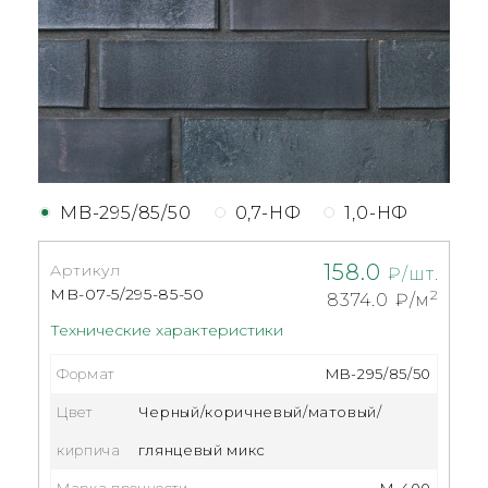
MB-295/85/50
0,7-НФ
1,0-НФ
158.0
Артикул
₽/шт.
MB-07-5/295-85-50
2
8374.0
₽/м
Технические характеристики
Формат
MB-295/85/50
Цвет
Черный/коричневый/матовый/
кирпича
глянцевый микс
Марка прочности
М-400