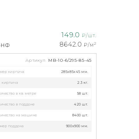
149.0
₽/шт.
8642.0
2
₽/м
7-НФ
Артикул
MB-10-6/295-85-45
змер кирпича
285x85x45 мм.
с кирпича
2.3 кг.
ичество в кв. метре
58 шт.
ичество в поддоне
420 шт.
ичество на машине
8400 шт.
мер поддона
900x900 мм.