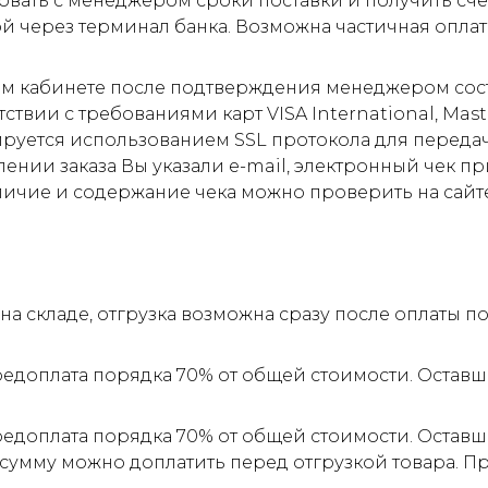
овать с менеджером сроки поставки и получить сче
ой через терминал банка. Возможна частичная оплат
м кабинете после подтверждения менеджером соста
ствии с требованиями карт VISA International, Mas
ируется использованием SSL протокола для пере
ии заказа Вы указали e-mail, электронный чек прид
личие и содержание чека можно проверить на сайт
а складе, отгрузка возможна сразу после оплаты 
редоплата порядка 70% от общей стоимости. Оставш
редоплата порядка 70% от общей стоимости. Оставш
 сумму можно доплатить перед отгрузкой товара. 