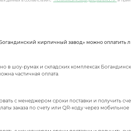
ых данных в соответствии с
"Политикой конфиденциальности"
и прин
Богандинский кирпичный завод» можно оплатить л
о в шоу-румах и складских комплексах Богандинск
можна частичная оплата.
овать с менеджером сроки поставки и получить сч
латы заказа по счету или QR-коду через мобильно