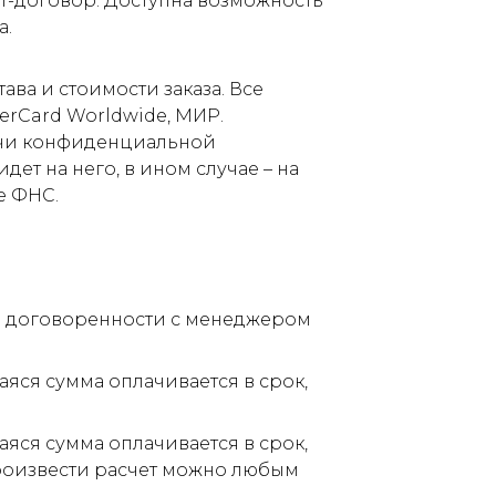
т-договор. Доступна возможность
а.
ва и стоимости заказа. Все
terCard Worldwide, МИР.
дачи конфиденциальной
ет на него, в ином случае – на
е ФНС.
по договоренности с менеджером
аяся сумма оплачивается в срок,
аяся сумма оплачивается в срок,
Произвести расчет можно любым