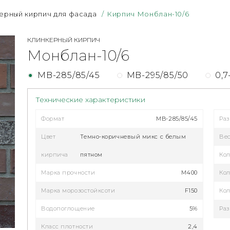
ерный кирпич для фасада
/
Кирпич Монблан-10/6
КЛИНКЕРНЫЙ КИРПИЧ
Монблан-10/6
MB-285/85/45
MB-295/85/50
0,
Технические характеристики
Формат
MB-285/85/45
Ра
Цвет
Темно-коричневый микс с белым
Ве
кирпича
пятном
Кол
Марка прочности
M400
Кол
Марка морозостойксоти
F150
Кол
Водопоглощение
5%
Раз
Класс плотности
2,4