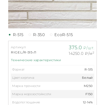
R-515
R-350
EcoR-515
375.0
Артикул
₽/шт.
RIGEL/R-515-Л
2
14250.0
₽/м
Технические характеристики
Формат
R-515
Цвет кирпича
Белый
Марка прочности
M250
Марка морозостойксоти
F150
Водопоглощение
12-14%