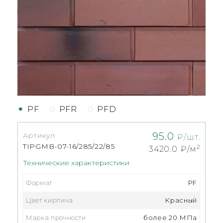
PF
PFR
PFD
95.0
Артикул
₽/шт.
TIPGMB-07-16/285/22/85
2
3420.0
₽/м
Технические характеристики
Формат
PF
Цвет кирпича
Красный
Марка прочности
более 20 МПа